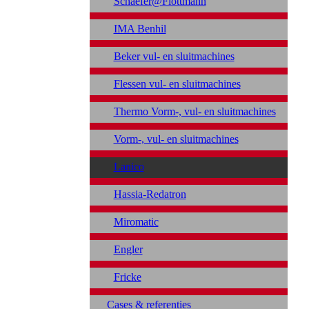
Schaefer@Flottmann
IMA Benhil
Beker vul- en sluitmachines
Flessen vul- en sluitmachines
Thermo Vorm-, vul- en sluitmachines
Vorm-, vul- en sluitmachines
Lanico
Hassia-Redatron
Miromatic
Engler
Fricke
Cases & referenties